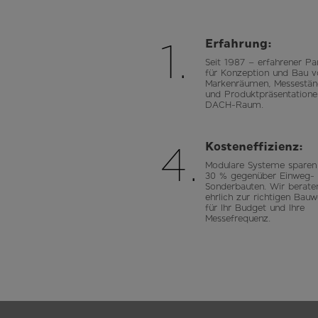
1.
Erfahrung:
Seit 1987 – erfahrener Pa
für Konzeption und Bau v
Markenräumen, Messestä
und Produktpräsentation
DACH-Raum.
4.
Kosteneffizienz:
Modulare Systeme sparen 
30 % gegenüber Einweg-
Sonderbauten. Wir berate
ehrlich zur richtigen Bauw
für Ihr Budget und Ihre
Messefrequenz.