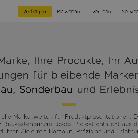
Anfragen
Messebau
Eventbau
Servic
Marke, Ihre Produkte, Ihr Auf
sungen für bleibende Marke
bau
,
Sonderbau
und Erlebnis
duelle Markenwelten für Produktpräsentationen,
Baukastenprinzip. Jedes Projekt entsteht aus de
 Ihrer Ziele mit Herzblut, Präzision und Erfahru