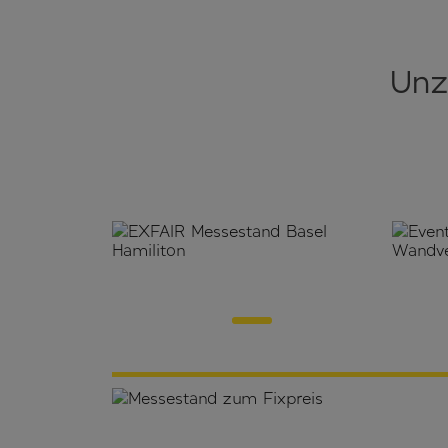
Unz
Messebau