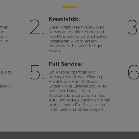
2.
3
Kreativität:
rtner
Unser Kreativteam entwickelt
on
Konzepte, die Ihre Marke und
nden
Ihre Produkte unverwechselbar
en im
inszenieren – vom ersten
Moodboard bis zum fertigen
Raum.
5.
6
Full Service:
bis zu
Ein Ansprechpartner von
Konzept bis Abbau: Planung,
n
Produktion, Auf- & Abbau,
eise –
Logistik und Einlagerung. Alles
aus einer Hand – kein
Koordinationsaufwand für Sie.
Auf- und Abbau
bieten wir einen
umfassenden Full Service, der
Ihnen Zeit und Stress erspart.