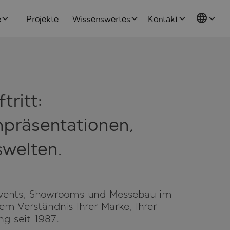
e
Projekte
Wissenswertes
Kontakt
tritt:
npräsentationen,
welten.
 Events, Showrooms und Messebau im
m Verständnis Ihrer Marke, Ihrer
ng seit 1987.