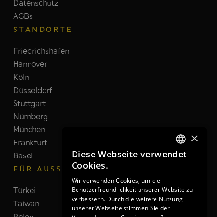
Datenschutz
AGBs
STANDORTE
Friedrichshafen
Hannover
Köln
Düsseldorf
Stuttgart
Nürnberg
München
×
Frankfurt
Diese Webseite verwendet
Basel
GERMAN
Cookies.
FÜR AUSSTELLER
GERMAN
Wir verwenden Cookies, um die
Benutzerfreundlichkeit unserer Website zu
Türkei
Schweiz
ENGLISH
verbessern. Durch die weitere Nutzung
Taiwan
Brasilien
unserer Webseite stimmen Sie der
Polen
Indien