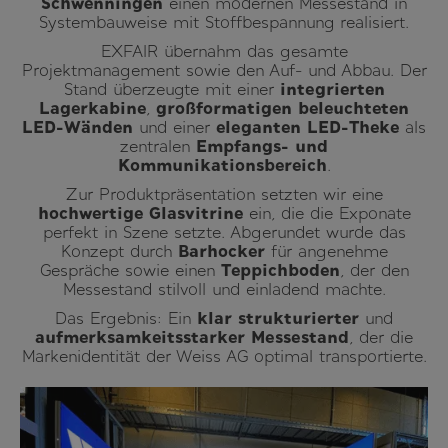
Schwenningen
einen modernen Messestand in
Systembauweise mit Stoffbespannung realisiert.
EXFAIR übernahm das gesamte
Projektmanagement sowie den Auf- und Abbau. Der
Stand überzeugte mit einer
integrierten
Lagerkabine
,
großformatigen beleuchteten
LED-Wänden
und einer
eleganten LED-Theke
als
zentralen
Empfangs- und
Kommunikationsbereich
.
Zur Produktpräsentation setzten wir eine
hochwertige Glasvitrine
ein, die die Exponate
perfekt in Szene setzte. Abgerundet wurde das
Konzept durch
Barhocker
für angenehme
Gespräche sowie einen
Teppichboden
, der den
Messestand stilvoll und einladend machte.
Das Ergebnis: Ein
klar strukturierter
und
aufmerksamkeitsstarker Messestand
, der die
Markenidentität der Weiss AG optimal transportierte.